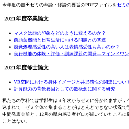
今年度の吉田ゼミの卒論・修論の要旨のPDFファイルを
ゼミ
2021年度卒業論文
マスクは顔の印象をどのように変えるのか？
前頭葉機能と日常生活における問題との関連
感覚処理感受性の高い人は表情感受性も高いのか？
実行機能の体験・評価・訓練課題の開発―マインドワン
2021年度修士論文
VR空間における身体イメージと共15感性の関連につい
計算能力の背景要因としての数概念に関する研究
私たちの学科では学部生は３年次からゼミに分かれますが，
込まれて，ゼミ全体で集まることがほとんどできない状況で学
中間発表会前と，12月の県内感染者ゼロが続いていたころに
ことはない。