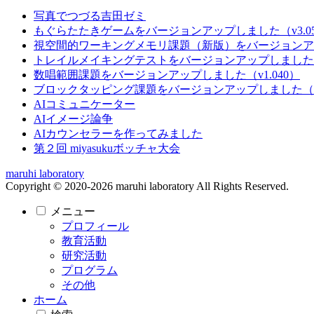
写真でつづる吉田ゼミ
もぐらたたきゲームをバージョンアップしました（v3.05
視空間的ワーキングメモリ課題（新版）をバージョンアップ
トレイルメイキングテストをバージョンアップしました（v
数唱範囲課題をバージョンアップしました（v1.040）
ブロックタッピング課題をバージョンアップしました（v2
AIコミュニケーター
AIイメージ論争
AIカウンセラーを作ってみました
第２回 miyasukuボッチャ大会
maruhi laboratory
Copyright © 2020-2026 maruhi laboratory All Rights Reserved.
メニュー
プロフィール
教育活動
研究活動
プログラム
その他
ホーム