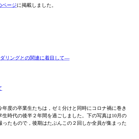
のページ
に掲載しました。
ダリングとの関連に着目して―
て
今年度の卒業生たちは，ゼミ分けと同時にコロナ禍に巻き
生時代の後半２年間を過ごしました。下の写真は10月の
撮ったもので，後期はたぶんこの２回しか全員が集まった