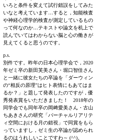
いろと条件を変えて試行錯誤をしてみた
いなと考えています…すると，知能検査
や神経心理学的検査が測定しているもの
って何なのか…テキストや論文を机上で
読んでいてはわからない脳と心の働きが
見えてくると思うのです。
p.s.
別件です。昨年の日本心理学会で，2020
年ゼミ卒の新田芙美さん・堀口智佳さん
と一緒に彼女たちの卒論を「ダーウィン
の“相反の原理”はヒト表情にもあてはま
るか？」と題して発表したのですが，優
秀発表賞をいただきました！ 2018年の
同学会でも同年卒の岡﨑愛美さん・古山
ちあきさんの研究「バーチャルリアリテ
ィ空間における月の錯視」で同賞をもら
っていますし，ゼミ生の卒論が認められ
るのはうれしいことですわ～ (^^)。