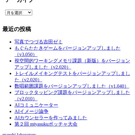
ゴ
リ
ア
ー
ー
カ
最近の投稿
イ
ブ
写真でつづる吉田ゼミ
もぐらたたきゲームをバージョンアップしました
（v3.050）
視空間的ワーキングメモリ課題（新版）をバージョン
アップしました（v2.020）
トレイルメイキングテストをバージョンアップしまし
た（v2.020）
数唱範囲課題をバージョンアップしました（v1.040）
ブロックタッピング課題をバージョンアップしました
（v2.010）
AIコミュニケーター
AIイメージ論争
AIカウンセラーを作ってみました
第２回 miyasukuボッチャ大会
maruhi laboratory