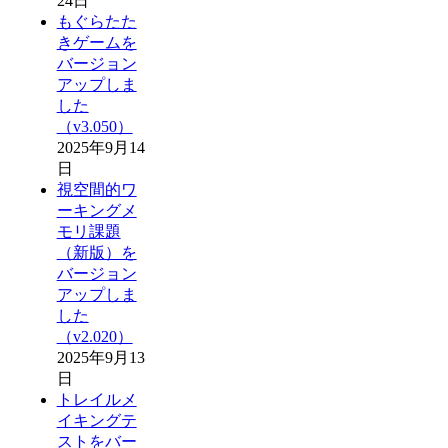
24日
もぐらたた
きゲームを
バージョン
アップしま
した
（v3.050）
2025年9月14
日
視空間的ワ
ーキングメ
モリ課題
（新版）を
バージョン
アップしま
した
（v2.020）
2025年9月13
日
トレイルメ
イキングテ
ストをバー