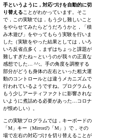
手というように，対応づけを自動的に切
り替える
ことがわかっています。そこ
で，この実験では，もう少し難しいこと
をやらせてみたらどうだろうかと，「積
み木遊び」をやってもらう実験を行いま
した（実験をやった結果としては，いろ
いろ反省点多く，まずはちょっと課題が
難しすぎたね～というのが我々の正直な
感想でした… ^^;。手の角度を調整する
部分がどうも身体の左右といった粗大運
動のコントロールとは違うメカニズムで
行われているようですね。プログラムも
もう少しアーティファクトに影響されな
いように煮詰める必要があった…コロナ
が恨めしい）。
この実験プログラムでは，キーボードの
「M」キー（Mirrorの「M」）で，その
場で左右の対応づけを切り替えることが