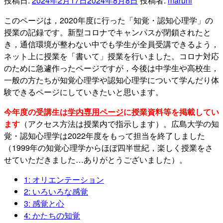
投稿日:
2024年2月17日
2024年8月8日
投稿者:
maruhi
このページは，
2020年度に行った「知覚・認知心理学」
の
授業の記録です。新型コロナでキャンパスが閉鎖されたと
き，通信環境が整わない中でも学生が全員受講できるよう，
ネット上に授業を「書いて」授業を行いました。コロナ対応
のために急遽作ったページですが，今後は中学生や高校生，
一般の方たちが知覚心理学や認知心理学について学んだり体
験できるページにしていきたいと思います。
今年度の受講生は
学内専用ページ
に授業資料等を掲載してい
ます
（アクセス方法は授業内で指示します）。
広島大学の知
覚・認知心理学は2022年度をもって担当を終了しました
（1999年の知覚心理学からほぼ四半世紀，楽しく授業をさ
せていただきました…ありがとうございました）。
1: オリエンテーション
2: いろいろな感覚
3: 感覚と心
4: かたちの知覚