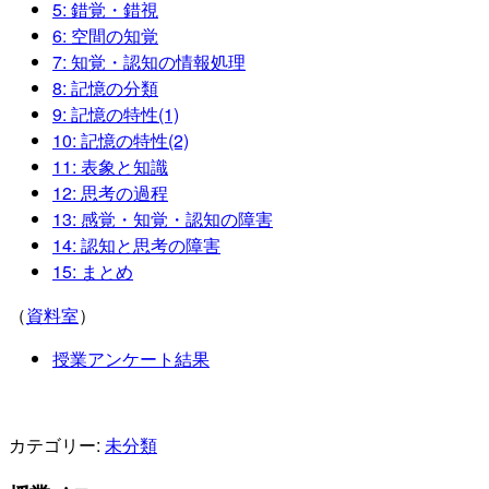
5: 錯覚・錯視
6: 空間の知覚
7: 知覚・認知の情報処理
8: 記憶の分類
9: 記憶の特性(1)
10: 記憶の特性(2)
11: 表象と知識
12: 思考の過程
13: 感覚・知覚・認知の障害
14: 認知と思考の障害
15: まとめ
（
資料室
）
授業アンケート結果
カテゴリー:
未分類