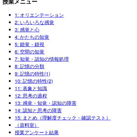
授業メニュー
1: オリエンテーション
2: いろいろな感覚
3: 感覚と心
4: かたちの知覚
5: 錯覚・錯視
6: 空間の知覚
7: 知覚・認知の情報処理
8: 記憶の分類
9: 記憶の特性(1)
10: 記憶の特性(2)
11: 表象と知識
12: 思考の過程
13: 感覚・知覚・認知の障害
14: 認知と思考の障害
15: まとめ（理解度チェック・確認テスト）
（資料室）
授業アンケート結果