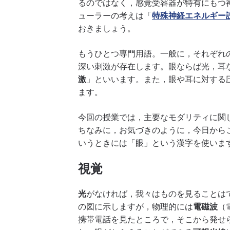
るのではなく，感覚受容器が特有にもつ
ューラーの考えは「
特殊神経エネルギー
おきましょう。
もうひとつ専門用語。一般に，それぞれ
深い刺激が存在します。眼ならば光，耳
激
」といいます。また，眼や耳に対する
ます。
今回の授業では，主要なモダリティに関
ちなみに，お気づきのように，今日から
いうときには「眼」という漢字を使いま
視覚
光
がなければ，我々はものを見ることは
の図に示しますが，物理的には
電磁波
（
携帯電話を見たところで，そこから発せ