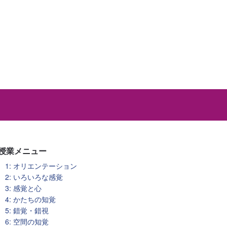
授業メニュー
1: オリエンテーション
2: いろいろな感覚
3: 感覚と心
4: かたちの知覚
5: 錯覚・錯視
6: 空間の知覚