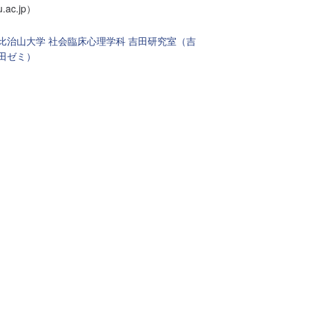
u.ac.jp）
比治山大学 社会臨床心理学科 吉田研究室（吉
田ゼミ）