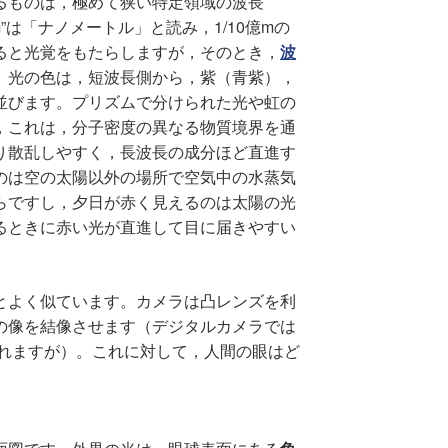
るものは，極めて狭い特定領域の波長
”は「ナノメートル」と読み，1/10億mの
ると光覚をもたらしますが，そのとき，
波
。光の色は，短波長側から，紫（青紫），
並びます。プリズムで分けられた光や虹の
，これは，分子密度の異なる物質境界を通
り散乱しやすく，長波長の成分ほど直進す
のは空の太陽以外の場所で空気中の水蒸気
らですし，夕日が赤く見えるのは太陽の光
るときに赤い光が直進して目に届きやすい
とよく似ています。カメラは凸レンズを利
の像を結像させます（デジタルカメラでは
われますが）。これに対して，人間の眼はど