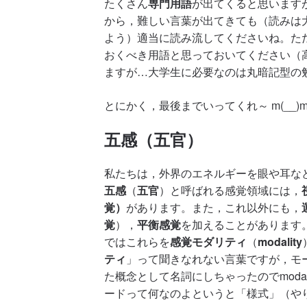
たくさん
専門用語
が出てくると思います
から，難しい言葉が出てきても（読みは
よう）適当に読み流してくださいね。た
おくべき用語と思っておいてください（
ますが…大学生に必要なのは丸暗記型の
とにかく，最後までいってくれ～ m(__)
五感（五官）
私たちは，外界のエネルギーを眼や耳な
五感
（
五官
）と呼ばれる感覚領域には，
覚）
があります。また，これ以外にも，
覚
），
平衡感覚
を加えることがあります
ではこれらを
感覚モダリティ
（
modality
ティ
」って聞きなれない言葉ですが，モード
た概念として名詞にしちゃったのでmoda
ードって何なのよというと「様式」（や