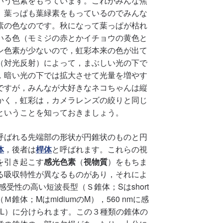
いう色素をもっています。これがみんな焦
。葉っぱも葉緑素をもっているのでみんな
素の色なのです。秋になって葉っぱが枯れ
いる色（モミジの赤とかイチョウの黄色と
ン色素が少ないので，虹彩本来の色が出て
（対光反射）によって，まぶしい光の下で
，暗い光の下では拡大させて光量を増やす
ですが，みんなが大好きなネコちゃんは縦
かく，虹彩は，カメラレンズの絞りと同じ
ということを知っておきましょう。
呼ばれる先端部の形状が円錐状のものと円
体
，後者は
桿体
と呼ばれます。これらの視
を引き起こす
感光色素
（
視物質
）をもちま
る吸収特性が異なるものがあり，それによ
感受性の高い短波長型（Ｓ錐体；Sはshort
Ｍ錐体；MはmidiumのM），560 nmに感
gのL）に分けられます。この３種類の錐体の