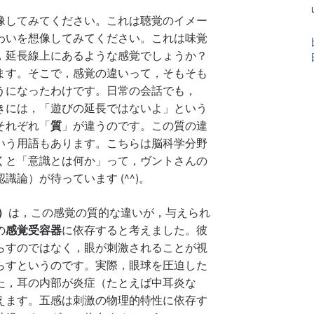
像してみてください。これは聴覚のイメー
わいを想像してみてください。これは味覚
，延長線上にあるような感覚でしょうか？
ます。そこで，感覚の違いって，そもそも
うになったわけです。日常の会話でも，
きには，「遊びの延長ではないよ」という
それぞれ「
質
」が違うのです。この質の違
いう用語もあります。こちらは脳科学分野
くと「意識とは何か」って，ヴントさんの
論）が待っています (^^)。
.）
は，この感覚の質的な違いが，与えられ
の
感覚受容器
に依存すると考えました。彼
らすのではなく，眼が刺激されることが視
らすというのです。実際，眼球を圧迫した
た，耳の内部が炎症（たとえば中耳炎な
えます。五感は刺激の物理的特性に依存す