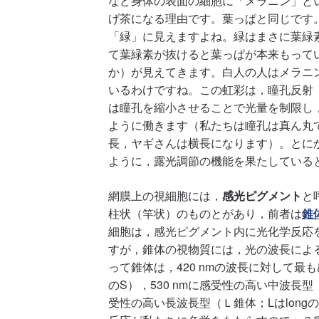
など身体の表面の細胞に「メラニン」と
げ茶になる理由です。葉っぱと同じです
「緑」に見えますよね。緑はまさに葉緑
て葉緑素が抜けると葉っぱが本来もって
か）が見えてきます。白人の人はメラニ
いるわけですね。この虹彩は，瞳孔反射
は瞳孔を縮小させることで光量を制限し
ように働きます（私たちは瞳孔は真ん丸
長，ヤギさんは横長になります）。とに
ように，露光調節の機能を果たしている
網膜上の視細胞には，
感光ピグメント
と
柱状（竿状）のものとがあり，前者は
錐
細胞は，感光ピグメント内に光化学反応
すが，錐体の視物質には，光の波長によ
って錐体は，420 nmの波長に対して最も
のS），530 nmに感受性の高い中波長型（
受性の高い長波長型（Ｌ錐体；Lはlon