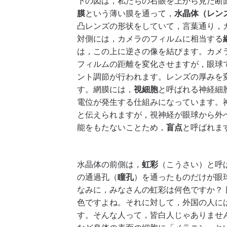
下の図は，私たちの右眼を上から見た断
膜
という薄い膜を通って，
水晶体（レン
凸レンズの形状をしていて，言葉通り，
対側には，カメラのフィルムに相当する
は，この上に逆さの像を結びます。カメ
フィルムの距離を変化させますが，眼球
ント調節が行われます。レンズの厚みを
す。網膜には，
視細胞
と呼ばれる神経細
電位が発生する仕組みになっています。
と伝えられますが，視神経が眼球から外
能をもたないことため，
盲点
と呼ばれま
水晶体の前側は，
虹彩
（こうさい）と呼
の通過孔（
瞳孔
）を通ったものだけが眼
なみに，みなさんの虹彩は何色ですか？
色ですよね。それに対して，外国の人に
す。そんな人って，皆白人じゃありませ