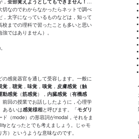
が，
全部覚えようとしてもできません！
…
大切なのでわからなかったらネットで調べ
だ，太字になっているものなどは，知って
高校までの理科で習ったことも多いと思い
勉強ではありません）。
m。
どの感覚器官を通して受容します。一般に
視覚
，
聴覚
，
味覚
，
嗅覚
，
皮膚感覚（触
運動感覚
（
筋感覚
），
内臓感覚
（
有機感
。前回の授業でお話ししたように，心理学
）あるいは
感覚様相
と呼びます。「
モダリ
（mode）の形容詞がmodal，それをま
lityとなったとでも考えましょう。じゃモ
り方）というような意味なのです。