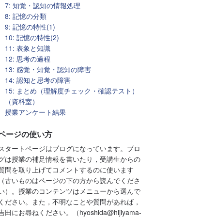
7: 知覚・認知の情報処理
8: 記憶の分類
9: 記憶の特性(1)
10: 記憶の特性(2)
11: 表象と知識
12: 思考の過程
13: 感覚・知覚・認知の障害
14: 認知と思考の障害
15: まとめ（理解度チェック・確認テスト）
（資料室）
授業アンケート結果
ページの使い方
スタートページはブログになっています。ブロ
グは授業の補足情報を書いたり，受講生からの
質問を取り上げてコメントするのに使います
（古いものはページの下の方から読んでくださ
い）。授業のコンテンツはメニューから選んで
ください。また，不明なことや質問があれば，
吉田にお尋ねください。（hyoshida@hijiyama-