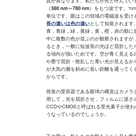
質が異なります。私たちが光と呼んでい
（
380 nm～780 nm
）をもつ波です。“nm
単位です。眼はこの領域の電磁波を受け
長の違いは色の違い
として知覚されます
青，青緑，緑，黄緑，黄，橙，赤の順に
中に複数の色が並ぶのが観察されますが
るとき，一般に短波長の光ほど屈折した
る傾向が強いためです。空が青く見える
や塵で屈折・散乱した青い光が見えるか
が大気の層を斜めに長い距離を通ってく
からです。
視覚の受容器である眼球の構造はカメラ
用して，光を屈折させ，フィルムに逆さ
CCDやCMOSと呼ばれる受光素子が使
うなっているのでしょうか。