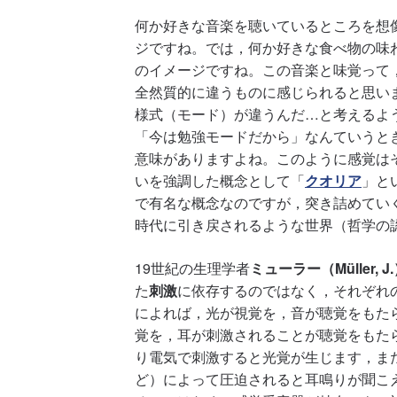
何か好きな音楽を聴いているところを想
ジですね。では，何か好きな食べ物の味
のイメージですね。この音楽と味覚って
全然質的に違うものに感じられると思い
様式（モード）が違うんだ…と考えるよ
「今は勉強モードだから」なんていうと
意味がありますよね。このように感覚は
いを強調した概念として「
クオリア
」と
で有名な概念なのですが，突き詰めてい
時代に引き戻されるような世界（哲学の認識
19世紀の生理学者
ミューラー（Müller, J
た
刺激
に依存するのではなく，それぞれ
によれば，光が視覚を，音が聴覚をもた
覚を，耳が刺激されることが聴覚をもた
り電気で刺激すると光覚が生じます，ま
ど）によって圧迫されると耳鳴りが聞こ