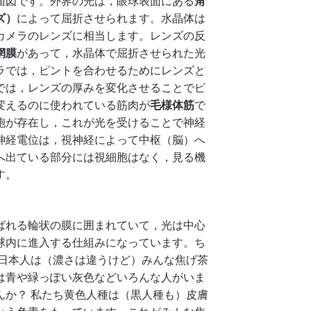
面図です。外界の光は，眼球表面にある
角
ズ）
によって屈折させられます。水晶体は
カメラのレンズに相当します。レンズの反
網膜
があって，水晶体で屈折させられた光
ラでは，ピントを合わせるためにレンズと
では，レンズの厚みを変化させることでピ
変えるのに使われている筋肉が
毛様体筋
で
胞が存在し，これが光を受けることで神経
神経電位は，視神経によって中枢（脳）へ
へ出ている部分には視細胞はなく，見る機
す。
ばれる輪状の膜に囲まれていて，光は中心
球内に進入する仕組みになっています。ち
 日本人は（濃さは違うけど）みんな焦げ茶
は青や緑っぽい灰色などいろんな人がいま
んか？ 私たち黄色人種は（黒人種も）皮膚