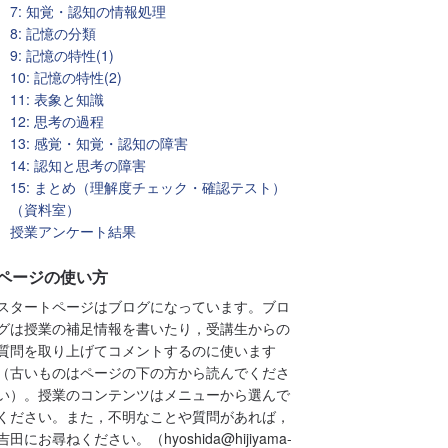
7: 知覚・認知の情報処理
8: 記憶の分類
9: 記憶の特性(1)
10: 記憶の特性(2)
11: 表象と知識
12: 思考の過程
13: 感覚・知覚・認知の障害
14: 認知と思考の障害
15: まとめ（理解度チェック・確認テスト）
（資料室）
授業アンケート結果
ページの使い方
スタートページはブログになっています。ブロ
グは授業の補足情報を書いたり，受講生からの
質問を取り上げてコメントするのに使います
（古いものはページの下の方から読んでくださ
い）。授業のコンテンツはメニューから選んで
ください。また，不明なことや質問があれば，
吉田にお尋ねください。（hyoshida@hijiyama-