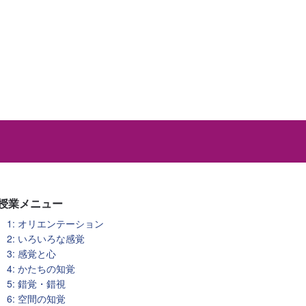
授業メニュー
1: オリエンテーション
2: いろいろな感覚
3: 感覚と心
4: かたちの知覚
5: 錯覚・錯視
6: 空間の知覚