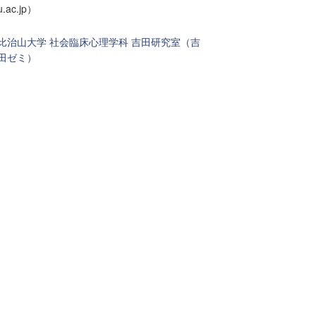
u.ac.jp）
比治山大学 社会臨床心理学科 吉田研究室（吉
田ゼミ）