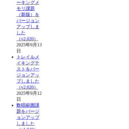
ーキングメ
モリ課題
（新版）を
バージョン
アップしま
した
（v2.020）
2025年9月13
日
トレイルメ
イキングテ
ストをバー
ジョンアッ
プしました
（v2.020）
2025年9月12
日
数唱範囲課
題をバージ
ョンアップ
しました