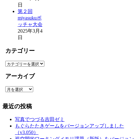
日
第２回
miyasukuボ
ッチャ大会
2025年3月4
日
カテゴリー
カ
テ
アーカイブ
ゴ
リ
ア
ー
ー
カ
最近の投稿
イ
ブ
写真でつづる吉田ゼミ
もぐらたたきゲームをバージョンアップしました
（v3.050）
視空間的ワーキングメモリ課題（新版）をバージョン