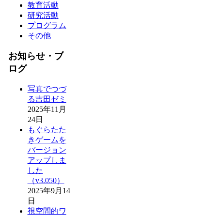
教育活動
研究活動
プログラム
その他
お知らせ・ブ
ログ
写真でつづ
る吉田ゼミ
2025年11月
24日
もぐらたた
きゲームを
バージョン
アップしま
した
（v3.050）
2025年9月14
日
視空間的ワ