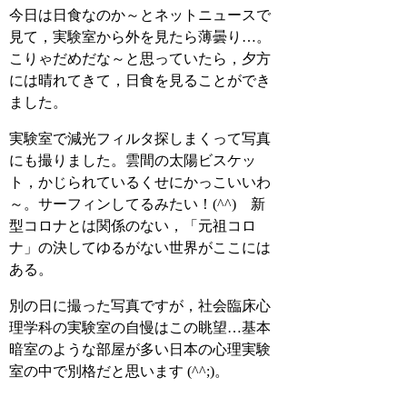
今日は日食なのか～とネットニュースで
見て，実験室から外を見たら薄曇り…。
こりゃだめだな～と思っていたら，夕方
には晴れてきて，日食を見ることができ
ました。
実験室で減光フィルタ探しまくって写真
にも撮りました。雲間の太陽ビスケッ
ト，かじられているくせにかっこいいわ
～。サーフィンしてるみたい！(^^) 新
型コロナとは関係のない，「元祖コロ
ナ」の決してゆるがない世界がここには
ある。
別の日に撮った写真ですが，社会臨床心
理学科の実験室の自慢はこの眺望…基本
暗室のような部屋が多い日本の心理実験
室の中で別格だと思います (^^;)。