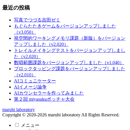
最近の投稿
写真でつづる吉田ゼミ
もぐらたたきゲームをバージョンアップしました
（v3.050）
視空間的ワーキングメモリ課題（新版）をバージョン
アップしました（v2.020）
トレイルメイキングテストをバージョンアップしまし
た（v2.020）
数唱範囲課題をバージョンアップしました（v1.040）
ブロックタッピング課題をバージョンアップしました
（v2.010）
AIコミュニケーター
AIイメージ論争
AIカウンセラーを作ってみました
第２回 miyasukuボッチャ大会
maruhi laboratory
Copyright © 2020-2026 maruhi laboratory All Rights Reserved.
メニュー