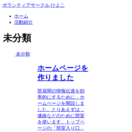
ボランティアサークル ひよこ
ホーム
活動紹介
未分類
未分類
ホームページを
作りました
部員間の情報伝達を効
率的にするために，ホ
ームページを開設しま
した。とりあえずは，
連絡などのために部室
を使います。トップペ
ージの「部室入り口」